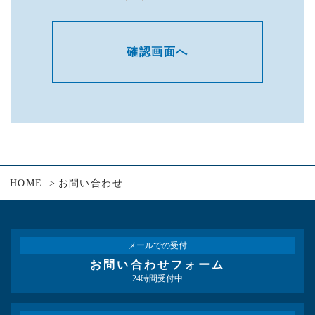
個人情報保護法にいう「個人情報」を指すも
のとし、生存する個人に関する情報であっ
て、当該情報に含まれる氏名、生年月日、住
所、電話番号、連絡先その他の記述等により
特定の個人を識別できる情報を指します。
プライバシー情報のうち「履歴情報および特
性情報」とは、上記に定める「個人情報」以
外のものをいい、ご利用いただいたサービス
やご購入いただいた商品、ご覧になったペー
ジや広告の履歴、ユーザーが検索された検索
キーワード、ご利用日時、ご利用の方法、ご
利用環境、郵便番号や性別、職業、年齢、ユ
HOME
お問い合わせ
ーザーのIPアドレス、クッキー情報、位置情
報、端末の個体識別情報などを指します。
第2条
メールでの受付
（プライバシー情報の収集方法）
お問い合わせフォーム
24時間受付中
当社は、ユーザーが利用登録をする際に氏