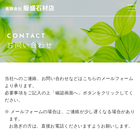
当社について
CONTACT
代表者ご挨拶
お問い合わせ
サービス紹介
アクセス
当社へのご連絡、お問い合わせなどはこちらのメールフォーム
より承ります。
必要事項をご記入の上「確認画面へ」ボタンをクリックしてく
よくある質問
ださい。
ブログ
メールフォームの場合は、ご連絡が少し遅くなる場合があり
ます。
お急ぎの方は、直接お電話くださいますようお願いします。
お問い合わせ