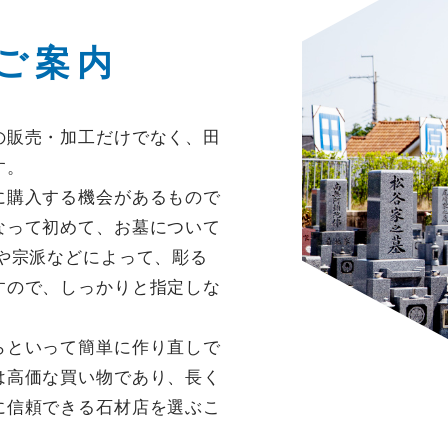
CONTACT
ご案内
お墓のことは飯盛石材店まで
の販売・加工だけでなく、田
す。
に購入する機会があるもので
なって初めて、お墓について
や宗派などによって、彫る
すので、しっかりと指定しな
らといって簡単に作り直しで
は高価な買い物であり、長く
に信頼できる石材店を選ぶこ